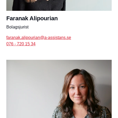
Faranak Alipourian
Bolagsjurist
faranak.alipourian@a-assistans.se
076 - 720 15 34